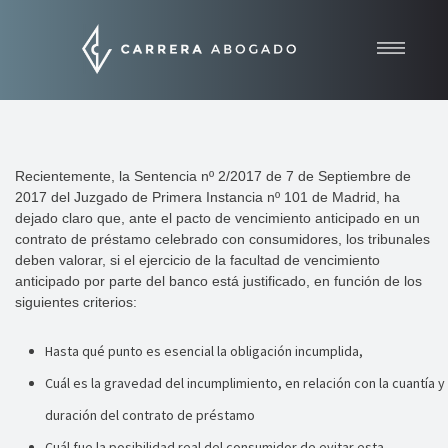
Inicio
Quiénes somos
Áreas de práctica
Recientemente, la Sentencia nº 2/2017 de 7 de Septiembre de
2017 del Juzgado de Primera Instancia nº 101 de Madrid, ha
Contacto
dejado claro que, ante el pacto de vencimiento anticipado en un
Noticias
contrato de préstamo celebrado con consumidores, los tribunales
deben valorar, si el ejercicio de la facultad de vencimiento
anticipado por parte del banco está justificado, en función de los
siguientes criterios:
Hasta qué punto es esencial la obligación incumplida,
Cuál es la gravedad del incumplimiento, en relación con la cuantía y
duración del contrato de préstamo
Cuál fue la posibilidad real del consumidor de evitar esta