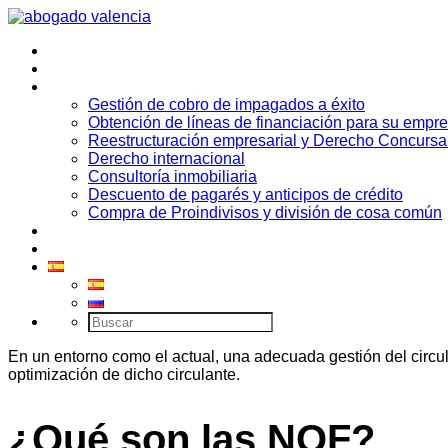
Inicio
Quiénes somos
Áreas de práctica
Gestión de cobro de impagados a éxito
Obtención de líneas de financiación para su empr
Reestructuración empresarial y Derecho Concursa
Derecho internacional
Consultoría inmobiliaria
Descuento de pagarés y anticipos de crédito
Compra de Proindivisos y división de cosa común
Contacto
Noticias
En un entorno como el actual, una adecuada gestión del circu
optimización de dicho circulante.
¿Qué son las NOF?