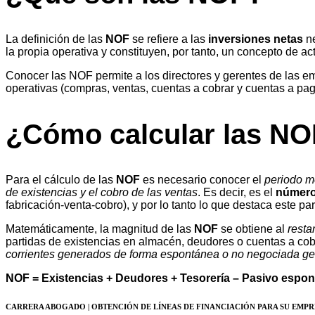
La definición de las
NOF
se refiere a las
inversiones netas
ne
la propia operativa y constituyen, por tanto, un concepto de act
Conocer las NOF permite a los directores y gerentes de las e
operativas (compras, ventas, cuentas a cobrar y cuentas a paga
¿Cómo calcular las N
Para el cálculo de las
NOF
es necesario conocer el
periodo m
de existencias y el cobro de las ventas
. Es decir, es el
número
fabricación-venta-cobro), y por lo tanto lo que destaca este p
Matemáticamente, la magnitud de las
NOF
se obtiene al
resta
partidas de existencias en almacén, deudores o cuentas a cob
corrientes generados de forma espontánea o no negociada ge
NOF = Existencias + Deudores + Tesorería – Pasivo espo
CARRERA ABOGADO | OBTENCIÓN DE LÍNEAS DE FINANCIACIÓN PARA SU EMPR