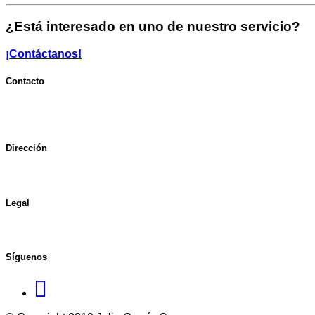
¿Está interesado en uno de nuestro servicio?
¡Contáctanos!
Contacto
Email: carrera@icav.es
Tlf: (+34) 96 113 33 32
Dirección
Avda. Reino de Valencia 56, Pta. 23, 46005 Valencia (España
Legal
Aviso legal
Síguenos